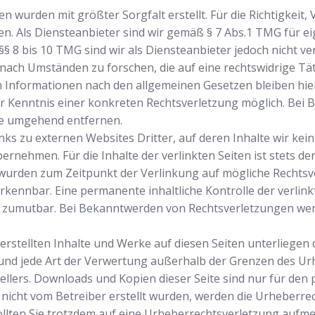
n wurden mit größter Sorgfalt erstellt. Für die Richtigkeit, 
 Als Diensteanbieter sind wir gemäß § 7 Abs.1 TMG für eig
§ 8 bis 10 TMG sind wir als Diensteanbieter jedoch nicht ver
ch Umständen zu forschen, die auf eine rechtswidrige Täti
Informationen nach den allgemeinen Gesetzen bleiben hier
der Kenntnis einer konkreten Rechtsverletzung möglich. Be
te umgehend entfernen.
ks zu externen Websites Dritter, auf deren Inhalte wir kei
rnehmen. Für die Inhalte der verlinkten Seiten ist stets der
n wurden zum Zeitpunkt der Verlinkung auf mögliche Rechtsv
kennbar. Eine permanente inhaltliche Kontrolle der verlink
t zumutbar. Bei Bekanntwerden von Rechtsverletzungen we
 erstellten Inhalte und Werke auf diesen Seiten unterliege
 und jede Art der Verwertung außerhalb der Grenzen des Urh
ellers. Downloads und Kopien dieser Seite sind nur für den
ite nicht vom Betreiber erstellt wurden, werden die Urheberr
 Sollten Sie trotzdem auf eine Urheberrechtsverletzung aufm