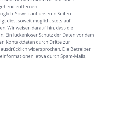
gehend entfernen.
glich. Soweit auf unseren Seiten
 dies, soweit möglich, stets auf
n. Wir weisen darauf hin, dass die
n. Ein lückenloser Schutz der Daten vor dem
ten Kontaktdaten durch Dritte zur
ausdrücklich widersprochen. Die Betreiber
rbeinformationen, etwa durch Spam-Mails,
ertrauenswürdiger Partner für professionelle
tleistungen in Kirchhundem. Ob Sie sich
ben, ein defektes Schloss haben oder Ihre